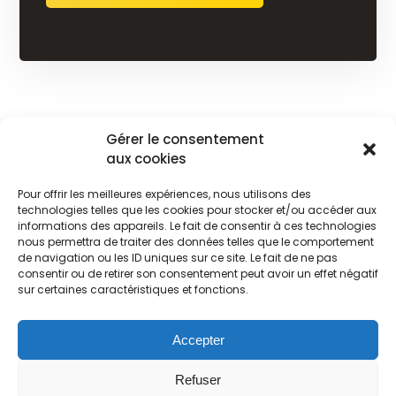
Désinsectisation
Gérer le consentement
aux cookies
Désinsectisation guêpe à Dieppe
Désinsectisation guêpe à Barentin
Pour offrir les meilleures expériences, nous utilisons des
technologies telles que les cookies pour stocker et/ou accéder aux
informations des appareils. Le fait de consentir à ces technologies
nous permettra de traiter des données telles que le comportement
de navigation ou les ID uniques sur ce site. Le fait de ne pas
consentir ou de retirer son consentement peut avoir un effet négatif
sur certaines caractéristiques et fonctions.
© Copyright 2026 Destruct' Insectes. Site réalisé par l'
agence web
Dot Perfect
.
Accepter
Refuser
Mentions légales
Politique de confidentialité
Plan du site