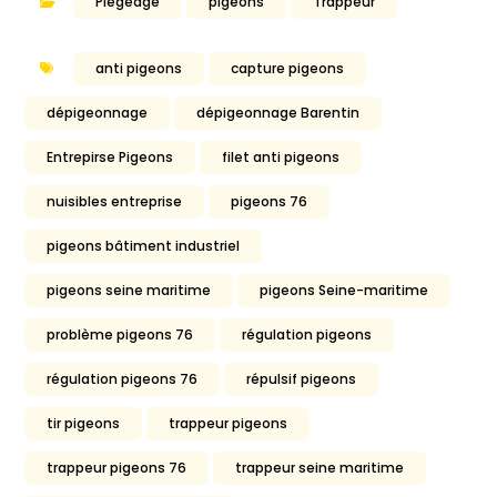
Piegeage
pigeons
Trappeur
anti pigeons
capture pigeons
dépigeonnage
dépigeonnage Barentin
Entrepirse Pigeons
filet anti pigeons
nuisibles entreprise
pigeons 76
pigeons bâtiment industriel
pigeons seine maritime
pigeons Seine-maritime
problème pigeons 76
régulation pigeons
régulation pigeons 76
répulsif pigeons
tir pigeons
trappeur pigeons
trappeur pigeons 76
trappeur seine maritime