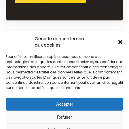
Gérer le consentement
Désinsectisation
aux cookies
Désinsectisation guêpe à Dieppe
Pour offrir les meilleures expériences, nous utilisons des
technologies telles que les cookies pour stocker et/ou accéder aux
informations des appareils. Le fait de consentir à ces technologies
nous permettra de traiter des données telles que le comportement
de navigation ou les ID uniques sur ce site. Le fait de ne pas
consentir ou de retirer son consentement peut avoir un effet négatif
sur certaines caractéristiques et fonctions.
© Copyright 2026 Destruct' Insectes. Site réalisé par l'
agence web
Dot Perfect
.
Accepter
Refuser
Mentions légales
Politique de confidentialité
Plan du site