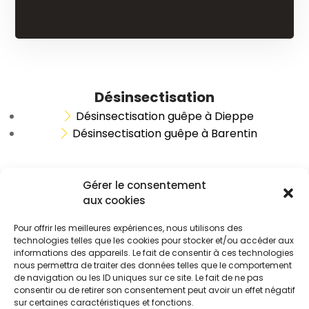
Désinsectisation
Désinsectisation guêpe à Dieppe
Désinsectisation guêpe à Barentin
Gérer le consentement
aux cookies
Pour offrir les meilleures expériences, nous utilisons des
© Copyright 2026 Destruct' Insectes. Site réalisé par l'
agence web
technologies telles que les cookies pour stocker et/ou accéder aux
Dot Perfect
.
informations des appareils. Le fait de consentir à ces technologies
nous permettra de traiter des données telles que le comportement
de navigation ou les ID uniques sur ce site. Le fait de ne pas
consentir ou de retirer son consentement peut avoir un effet négatif
Mentions légales
Politique de confidentialité
Plan du site
sur certaines caractéristiques et fonctions.