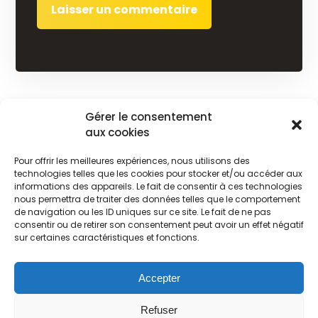
Gérer le consentement
Désinsectisation
aux cookies
Désinsectisation guêpe à Dieppe
Pour offrir les meilleures expériences, nous utilisons des
technologies telles que les cookies pour stocker et/ou accéder aux
informations des appareils. Le fait de consentir à ces technologies
nous permettra de traiter des données telles que le comportement
de navigation ou les ID uniques sur ce site. Le fait de ne pas
consentir ou de retirer son consentement peut avoir un effet négatif
sur certaines caractéristiques et fonctions.
© Copyright 2026 Destruct' Insectes. Site réalisé par l'
agence web
Dot Perfect
.
Accepter
Refuser