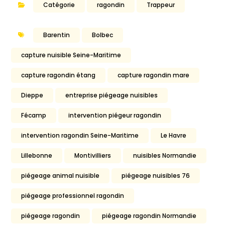
Catégorie
ragondin
Trappeur
Barentin
Bolbec
capture nuisible Seine-Maritime
capture ragondin étang
capture ragondin mare
Dieppe
entreprise piégeage nuisibles
Fécamp
intervention piégeur ragondin
intervention ragondin Seine-Maritime
Le Havre
Lillebonne
Montivilliers
nuisibles Normandie
piégeage animal nuisible
piégeage nuisibles 76
piégeage professionnel ragondin
piégeage ragondin
piégeage ragondin Normandie