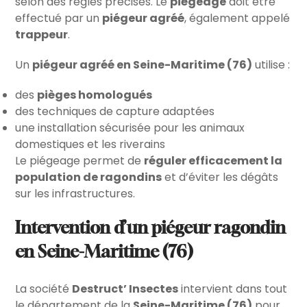
selon des règles précises. Le
piégeage
doit être
effectué par un
piégeur agréé
, également appelé
trappeur
.
Un
piégeur agréé en Seine-Maritime (76)
utilise :
des
pièges homologués
des techniques de capture adaptées
une installation sécurisée pour les animaux
domestiques et les riverains
Le piégeage permet de
réguler efficacement la
population de ragondins
et d’éviter les dégâts
sur les infrastructures.
Intervention d’un piégeur ragondin
en Seine-Maritime (76)
La société
Destruct’ Insectes
intervient dans tout
le département de la
Seine-Maritime (76)
pour