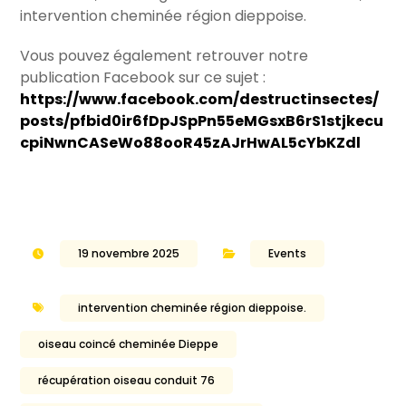
intervention cheminée région dieppoise.
Vous pouvez également retrouver notre
publication Facebook sur ce sujet :
https://www.facebook.com/destructinsectes/
posts/pfbid0ir6fDpJSpPn55eMGsxB6rS1stjkecu
cpiNwnCASeWo88ooR45zAJrHwAL5cYbKZdl
19 novembre 2025
Events
intervention cheminée région dieppoise.
oiseau coincé cheminée Dieppe
récupération oiseau conduit 76